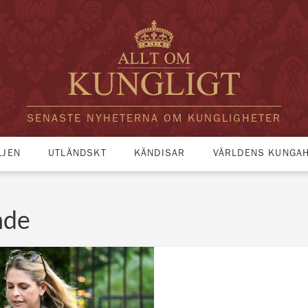
SENASTE NYHETERNA OM KUNGLIGHETER
LJEN
UTLÄNDSKT
KÄNDISAR
VÄRLDENS KUNGA
nde