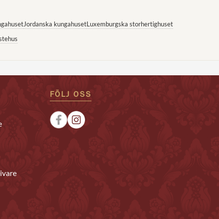
ngahuset
Jordanska kungahuset
Luxemburgska storhertighuset
stehus
FÖLJ OSS
e
ivare