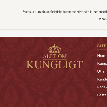
Svenska kungahuset
Brittiska kungahuset
Norska kungahuset
Japan
SIT
Hem
Kunga
Utlän
Kändi
Redak
Bästa