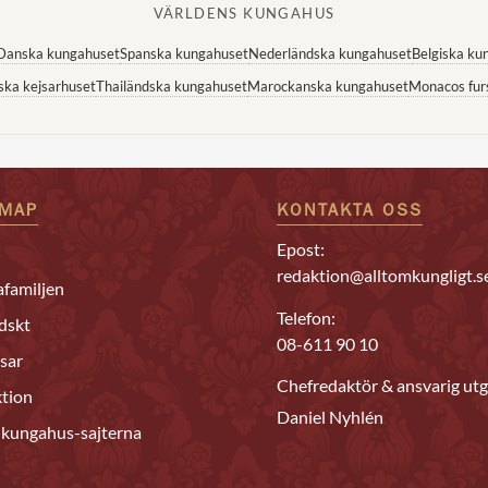
VÄRLDENS KUNGAHUS
Danska kungahuset
Spanska kungahuset
Nederländska kungahuset
Belgiska ku
ska kejsarhuset
Thailändska kungahuset
Marockanska kungahuset
Monacos fur
EMAP
KONTAKTA OSS
Epost:
redaktion@alltomkungligt.s
familjen
Telefon:
dskt
08-611 90 10
sar
Chefredaktör & ansvarig utg
tion
Daniel Nyhlén
 kungahus-sajterna