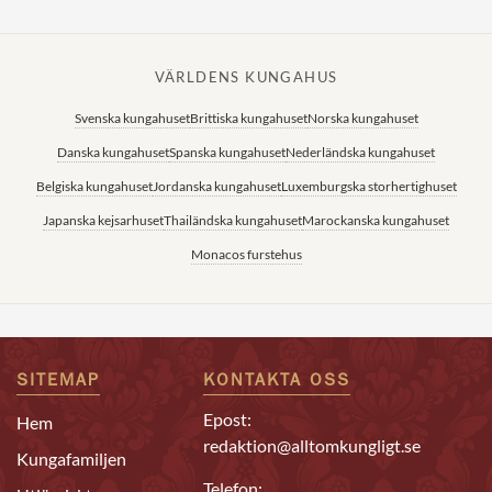
VÄRLDENS KUNGAHUS
Svenska kungahuset
Brittiska kungahuset
Norska kungahuset
Danska kungahuset
Spanska kungahuset
Nederländska kungahuset
Belgiska kungahuset
Jordanska kungahuset
Luxemburgska storhertighuset
Japanska kejsarhuset
Thailändska kungahuset
Marockanska kungahuset
Monacos furstehus
SITEMAP
KONTAKTA OSS
Epost:
Hem
redaktion@alltomkungligt.se
Kungafamiljen
Telefon: