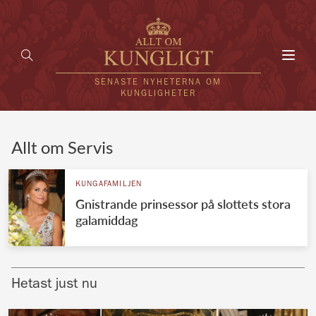
Toggl
navig
SENASTE NYHETERNA OM
KUNGLIGHETER
HEM
Allt om Servis
KUNGAFAMILJEN
KUNGAFAMILJEN
Gnistrande prinsessor på slottets stora
UTLÄNDSKT
galamiddag
KÄNDISAR
VÄRLDENS KUNGAHUS
Hetast just nu
Svenska kungahuset
REDAKTION
Brittiska kungahuset