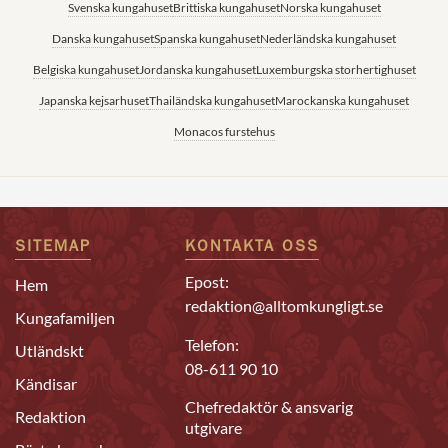
Svenska kungahuset
Brittiska kungahuset
Norska kungahuset
Danska kungahuset
Spanska kungahuset
Nederländska kungahuset
Belgiska kungahuset
Jordanska kungahuset
Luxemburgska storhertighuset
Japanska kejsarhuset
Thailändska kungahuset
Marockanska kungahuset
Monacos furstehus
SITEMAP
KONTAKTA OSS
Epost:
Hem
redaktion@alltomkungligt.se
Kungafamiljen
Telefon:
Utländskt
08-611 90 10
Kändisar
Chefredaktör & ansvarig
Redaktion
utgivare