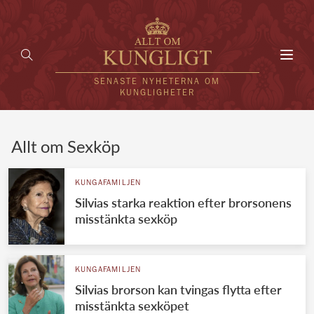
Toggl
navig
SENASTE NYHETERNA OM
KUNGLIGHETER
HEM
Allt om Sexköp
KUNGAFAMILJEN
KUNGAFAMILJEN
Silvias starka reaktion efter brorsonens
UTLÄNDSKT
misstänkta sexköp
KÄNDISAR
VÄRLDENS KUNGAHUS
KUNGAFAMILJEN
Silvias brorson kan tvingas flytta efter
Svenska kungahuset
REDAKTION
misstänkta sexköpet
Brittiska kungahuset