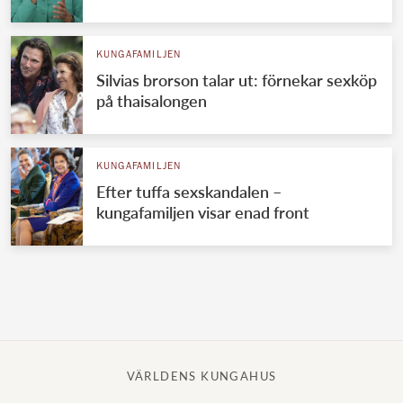
Norska kungahuset
KUNGAFAMILJEN
Danska kungahuset
Silvias brorson talar ut: förnekar sexköp
Spanska kungahuset
på thaisalongen
Nederländska kungahuset
Belgiska kungahuset
KUNGAFAMILJEN
Jordanska kungahuset
Efter tuffa sexskandalen –
kungafamiljen visar enad front
Luxemburgska storhertighuset
Japanska kejsarhuset
Thailändska kungahuset
Marockanska kungahuset
Monacos furstehus
VÄRLDENS KUNGAHUS