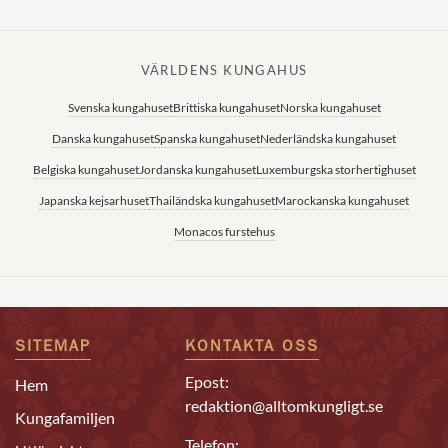
VÄRLDENS KUNGAHUS
Svenska kungahuset
Brittiska kungahuset
Norska kungahuset
Danska kungahuset
Spanska kungahuset
Nederländska kungahuset
Belgiska kungahuset
Jordanska kungahuset
Luxemburgska storhertighuset
Japanska kejsarhuset
Thailändska kungahuset
Marockanska kungahuset
Monacos furstehus
SITEMAP
KONTAKTA OSS
Epost:
Hem
redaktion@alltomkungligt.se
Kungafamiljen
Telefon: