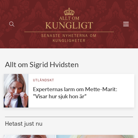
Toggl
navig
SENASTE NYHETERNA OM
KUNGLIGHETER
HEM
Allt om Sigrid Hvidsten
KUNGAFAMILJEN
UTLÄNDSKT
Experternas larm om Mette-Marit:
UTLÄNDSKT
”Visar hur sjuk hon är”
KÄNDISAR
VÄRLDENS KUNGAHUS
Hetast just nu
Svenska kungahuset
REDAKTION
Brittiska kungahuset