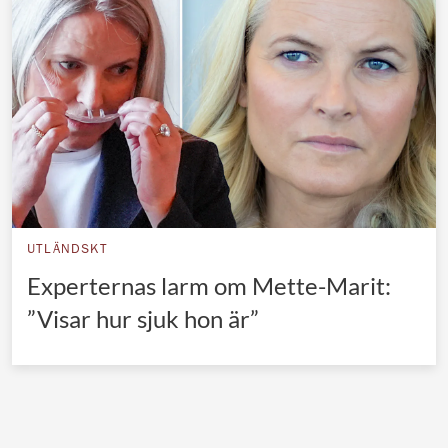
Norska kungahuset
Danska kungahuset
Spanska kungahuset
Nederländska kungahuset
Belgiska kungahuset
Jordanska kungahuset
Luxemburgska storhertighuset
UTLÄNDSKT
Japanska kejsarhuset
Experternas larm om Mette-Marit:
”Visar hur sjuk hon är”
Thailändska kungahuset
Marockanska kungahuset
Monacos furstehus