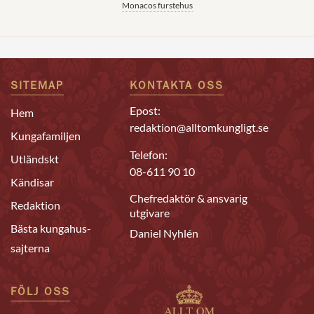
Monacos furstehus
SITEMAP
KONTAKTA OSS
Epost:
Hem
redaktion@alltomkungligt.se
Kungafamiljen
Telefon:
Utländskt
08-611 90 10
Kändisar
Chefredaktör & ansvarig
Redaktion
utgivare
Bästa kungahus-
Daniel Nyhlén
sajterna
FÖLJ OSS