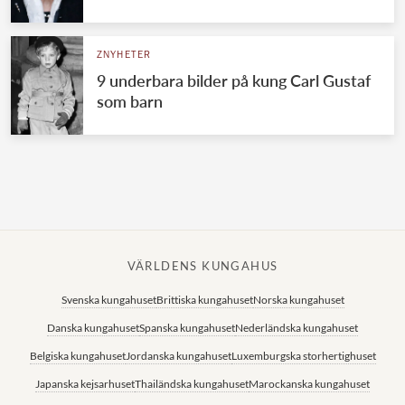
Norska kungahuset
ZNYHETER
Danska kungahuset
9 underbara bilder på kung Carl Gustaf
Spanska kungahuset
som barn
Nederländska kungahuset
Belgiska kungahuset
Jordanska kungahuset
Luxemburgska storhertighuset
Japanska kejsarhuset
VÄRLDENS KUNGAHUS
Thailändska kungahuset
Svenska kungahuset
Brittiska kungahuset
Norska kungahuset
Marockanska kungahuset
Danska kungahuset
Spanska kungahuset
Nederländska kungahuset
Monacos furstehus
Belgiska kungahuset
Jordanska kungahuset
Luxemburgska storhertighuset
Japanska kejsarhuset
Thailändska kungahuset
Marockanska kungahuset