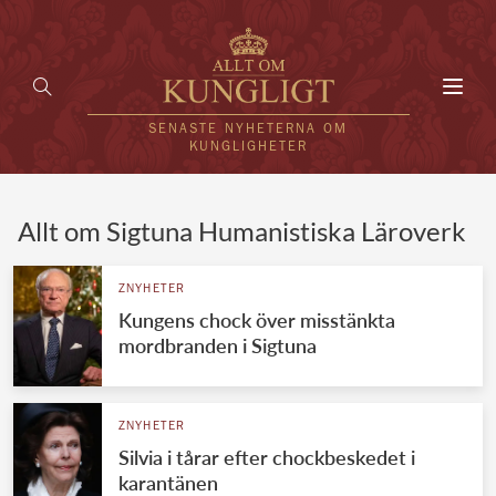
Toggl
navig
SENASTE NYHETERNA OM
KUNGLIGHETER
HEM
Allt om Sigtuna Humanistiska Läroverk
KUNGAFAMILJEN
ZNYHETER
Kungens chock över misstänkta
UTLÄNDSKT
mordbranden i Sigtuna
KÄNDISAR
VÄRLDENS KUNGAHUS
ZNYHETER
Silvia i tårar efter chockbeskedet i
Svenska kungahuset
REDAKTION
karantänen
Brittiska kungahuset