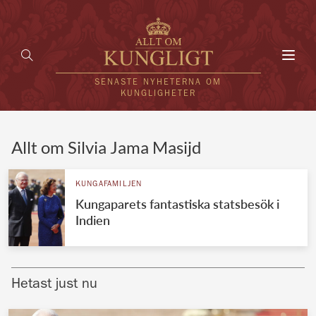
Toggl
navig
SENASTE NYHETERNA OM
KUNGLIGHETER
HEM
Allt om Silvia Jama Masijd
KUNGAFAMILJEN
KUNGAFAMILJEN
Kungaparets fantastiska statsbesök i
UTLÄNDSKT
Indien
KÄNDISAR
VÄRLDENS KUNGAHUS
Hetast just nu
Svenska kungahuset
REDAKTION
Brittiska kungahuset