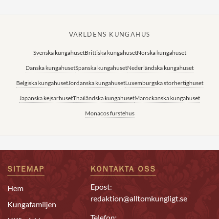
VÄRLDENS KUNGAHUS
Svenska kungahuset
Brittiska kungahuset
Norska kungahuset
Danska kungahuset
Spanska kungahuset
Nederländska kungahuset
Belgiska kungahuset
Jordanska kungahuset
Luxemburgska storhertighuset
Japanska kejsarhuset
Thailändska kungahuset
Marockanska kungahuset
Monacos furstehus
SITEMAP
KONTAKTA OSS
Epost:
Hem
redaktion@alltomkungligt.se
Kungafamiljen
Telefon: