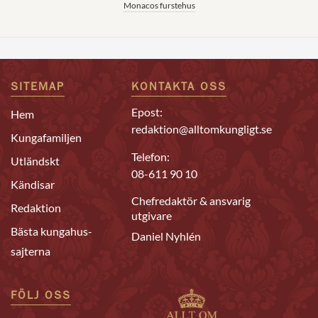
Monacos furstehus
SITEMAP
KONTAKTA OSS
Epost:
Hem
redaktion@alltomkungligt.se
Kungafamiljen
Telefon:
Utländskt
08-611 90 10
Kändisar
Chefredaktör & ansvarig
Redaktion
utgivare
Bästa kungahus-
Daniel Nyhlén
sajterna
FÖLJ OSS