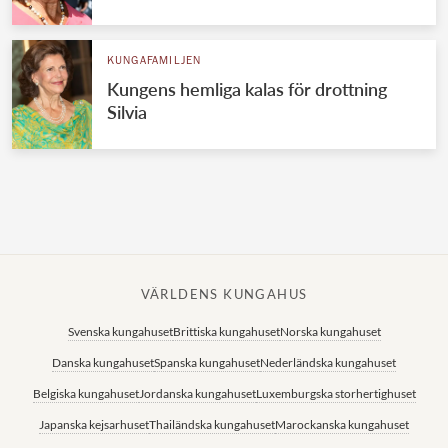
Norska kungahuset
KUNGAFAMILJEN
Danska kungahuset
Kungens hemliga kalas för drottning
Spanska kungahuset
Silvia
Nederländska kungahuset
Belgiska kungahuset
Jordanska kungahuset
Luxemburgska storhertighuset
Japanska kejsarhuset
VÄRLDENS KUNGAHUS
Thailändska kungahuset
Svenska kungahuset
Brittiska kungahuset
Norska kungahuset
Marockanska kungahuset
Danska kungahuset
Spanska kungahuset
Nederländska kungahuset
Monacos furstehus
Belgiska kungahuset
Jordanska kungahuset
Luxemburgska storhertighuset
Japanska kejsarhuset
Thailändska kungahuset
Marockanska kungahuset