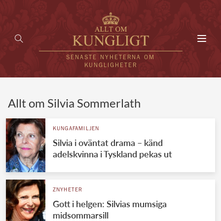
Toggl
navig
SENASTE NYHETERNA OM
KUNGLIGHETER
HEM
Allt om Silvia Sommerlath
KUNGAFAMILJEN
KUNGAFAMILJEN
Silvia i oväntat drama – känd
UTLÄNDSKT
adelskvinna i Tyskland pekas ut
KÄNDISAR
VÄRLDENS KUNGAHUS
ZNYHETER
Gott i helgen: Silvias mumsiga
Svenska kungahuset
REDAKTION
midsommarsill
Brittiska kungahuset