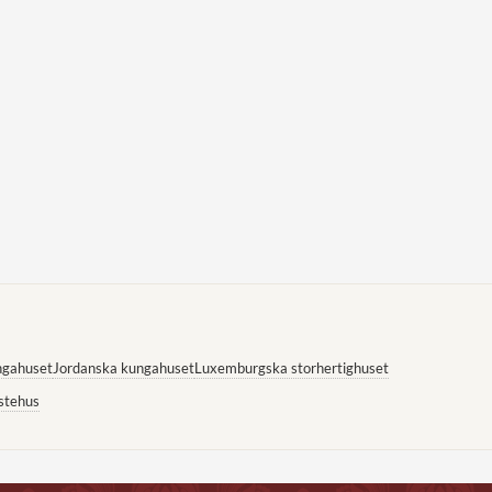
ngahuset
Jordanska kungahuset
Luxemburgska storhertighuset
stehus