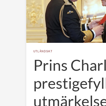
UTLÄNDSKT
Prins Char
prestigefyl
utmärkelse 