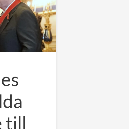
les
lda
till