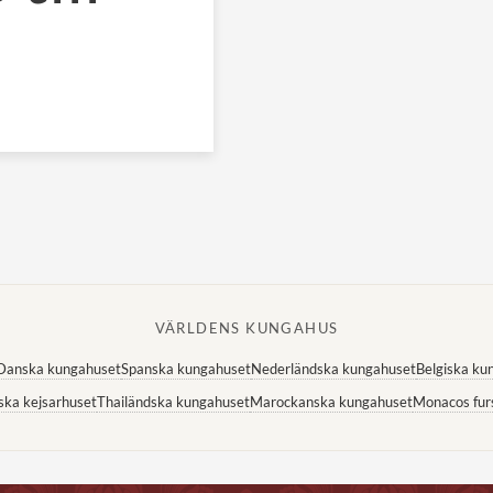
VÄRLDENS KUNGAHUS
Danska kungahuset
Spanska kungahuset
Nederländska kungahuset
Belgiska ku
ska kejsarhuset
Thailändska kungahuset
Marockanska kungahuset
Monacos fur