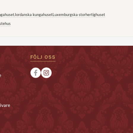
ngahuset
Jordanska kungahuset
Luxemburgska storhertighuset
stehus
FÖLJ OSS
e
ivare