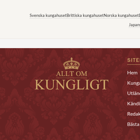
Svenska kungahuset
Brittiska kungahuset
Norska kungahuset
Japan
SIT
Hem
Kunga
Utlän
Kändi
Redak
Bästa