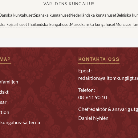
VÄRLDENS KUNGAHUS
Danska kungahuset
Spanska kungahuset
Nederländska kungahuset
Belgiska ku
ska kejsarhuset
Thailändska kungahuset
Marockanska kungahuset
Monacos fur
EMAP
KONTAKTA OSS
Epost:
redaktion@alltomkungligt.s
familjen
Telefon:
dskt
08-611 90 10
sar
Chefredaktör & ansvarig utg
tion
Daniel Nyhlén
 kungahus-sajterna