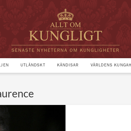
SENASTE NYHETERNA OM KUNGLIGHETER
LJEN
UTLÄNDSKT
KÄNDISAR
VÄRLDENS KUNGA
Laurence