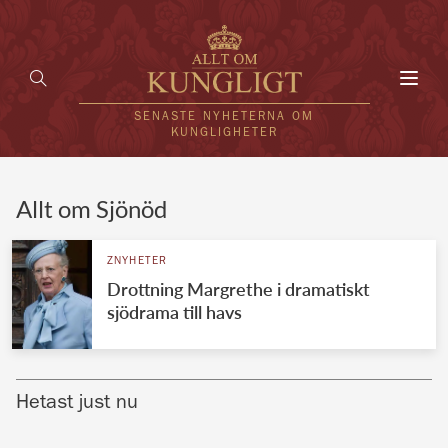
Toggl
navig
SENASTE NYHETERNA OM
KUNGLIGHETER
HEM
Allt om Sjönöd
KUNGAFAMILJEN
ZNYHETER
Drottning Margrethe i dramatiskt
UTLÄNDSKT
sjödrama till havs
KÄNDISAR
VÄRLDENS KUNGAHUS
Hetast just nu
Svenska kungahuset
REDAKTION
Brittiska kungahuset