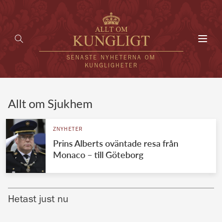
Toggl
navig
SENASTE NYHETERNA OM
KUNGLIGHETER
HEM
Allt om Sjukhem
KUNGAFAMILJEN
ZNYHETER
Prins Alberts oväntade resa från
UTLÄNDSKT
Monaco – till Göteborg
KÄNDISAR
VÄRLDENS KUNGAHUS
Hetast just nu
Svenska kungahuset
REDAKTION
Brittiska kungahuset