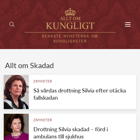
Toggl
navig
SENASTE NYHETERNA OM
KUNGLIGHETER
HEM
Allt om Skadad
KUNGAFAMILJEN
ZNYHETER
Så vårdas drottning Silvia efter otäcka
UTLÄNDSKT
fallskadan
KÄNDISAR
VÄRLDENS KUNGAHUS
ZNYHETER
Drottning Silvia skadad – förd i
Svenska kungahuset
REDAKTION
ambulans till sjukhus
Brittiska kungahuset