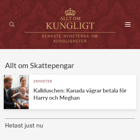
Toggl
navig
SENASTE NYHETERNA OM
KUNGLIGHETER
HEM
Allt om Skattepengar
KUNGAFAMILJEN
ZNYHETER
Kallduschen: Kanada vägrar betala för
UTLÄNDSKT
Harry och Meghan
KÄNDISAR
VÄRLDENS KUNGAHUS
Hetast just nu
Svenska kungahuset
REDAKTION
Brittiska kungahuset