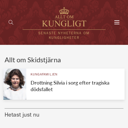
Toggl
navig
SENASTE NYHETERNA OM
KUNGLIGHETER
HEM
Allt om Skidstjärna
KUNGAFAMILJEN
KUNGAFAMILJEN
Drottning Silvia i sorg efter tragiska
UTLÄNDSKT
dödsfallet
KÄNDISAR
VÄRLDENS KUNGAHUS
Hetast just nu
Svenska kungahuset
REDAKTION
Brittiska kungahuset