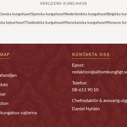
VÄRLDENS KUNGAHUS
Danska kungahuset
Spanska kungahuset
Nederländska kungahuset
Belgiska ku
ska kejsarhuset
Thailändska kungahuset
Marockanska kungahuset
Monacos fur
EMAP
KONTAKTA OSS
Epost:
redaktion@alltomkungligt.s
familjen
Telefon:
dskt
08-611 90 10
sar
Chefredaktör & ansvarig utg
tion
Daniel Nyhlén
 kungahus-sajterna