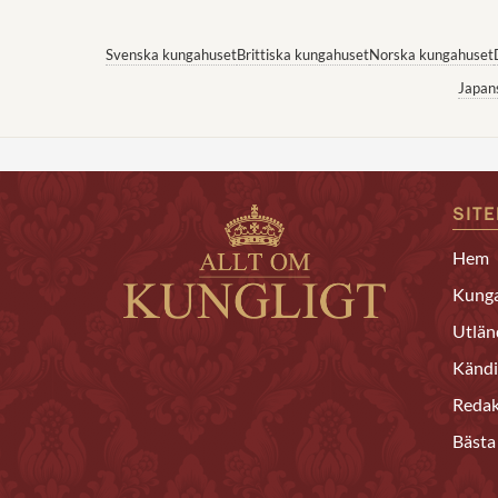
Svenska kungahuset
Brittiska kungahuset
Norska kungahuset
Japan
SIT
Hem
Kunga
Utlän
Kändi
Redak
Bästa