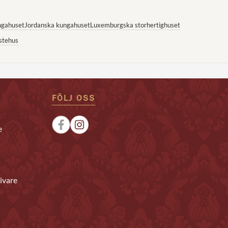
ngahuset
Jordanska kungahuset
Luxemburgska storhertighuset
stehus
FÖLJ OSS
e
ivare