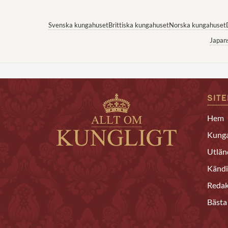
Svenska kungahuset
Brittiska kungahuset
Norska kungahuset
Japan
SIT
Hem
Kunga
Utlän
Kändi
Redak
Bästa