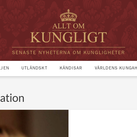
SENASTE NYHETERNA OM KUNGLIGHETER
LJEN
UTLÄNDSKT
KÄNDISAR
VÄRLDENS KUNGA
ation