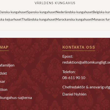
VÄRLDENS KUNGAHUS
Danska kungahuset
Spanska kungahuset
Nederländska kungahuset
Belgiska ku
ska kejsarhuset
Thailändska kungahuset
Marockanska kungahuset
Monacos fur
EMAP
KONTAKTA OSS
Epost:
redaktion@alltomkungligt.s
familjen
Telefon:
dskt
08-611 90 10
sar
Chefredaktör & ansvarig utg
tion
Daniel Nyhlén
 kungahus-sajterna