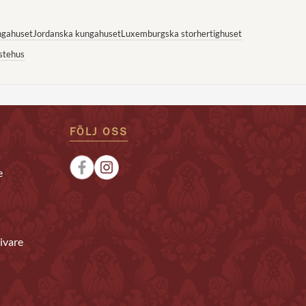
ngahuset
Jordanska kungahuset
Luxemburgska storhertighuset
stehus
FÖLJ OSS
e
ivare