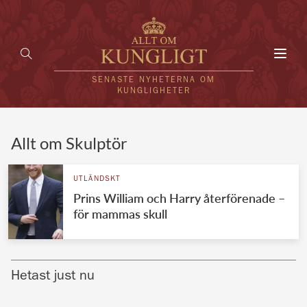
Toggl
navig
SENASTE NYHETERNA OM
KUNGLIGHETER
HEM
Allt om Skulptör
KUNGAFAMILJEN
UTLÄNDSKT
Prins William och Harry återförenade –
UTLÄNDSKT
för mammas skull
KÄNDISAR
VÄRLDENS KUNGAHUS
Hetast just nu
Svenska kungahuset
REDAKTION
Brittiska kungahuset