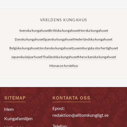
VÄRLDENS KUNGAHUS
Svenska kungahuset
Brittiska kungahuset
Norska kungahuset
Danska kungahuset
Spanska kungahuset
Nederländska kungahuset
Belgiska kungahuset
Jordanska kungahuset
Luxemburgska storhertighuset
Japanska kejsarhuset
Thailändska kungahuset
Marockanska kungahuset
Monacos furstehus
SITEMAP
KONTAKTA OSS
Epost:
Hem
redaktion@alltomkungligt.se
Kungafamiljen
Telefon: