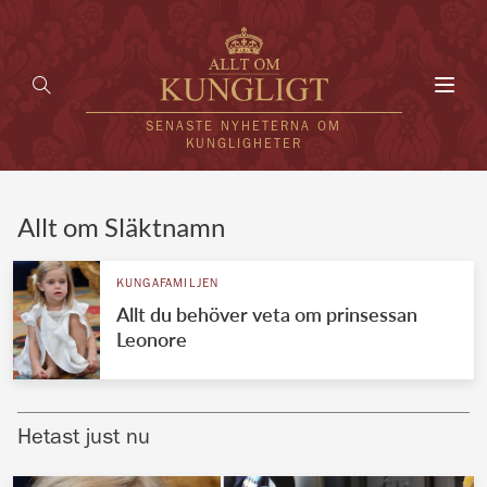
Toggl
navig
SENASTE NYHETERNA OM
KUNGLIGHETER
HEM
Allt om Släktnamn
KUNGAFAMILJEN
KUNGAFAMILJEN
Allt du behöver veta om prinsessan
UTLÄNDSKT
Leonore
KÄNDISAR
VÄRLDENS KUNGAHUS
Hetast just nu
Svenska kungahuset
REDAKTION
Brittiska kungahuset