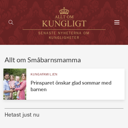
Toggl
navig
SENASTE NYHETERNA OM
KUNGLIGHETER
HEM
Allt om Småbarnsmamma
KUNGAFAMILJEN
KUNGAFAMILJEN
Prinsparet önskar glad sommar med
UTLÄNDSKT
barnen
KÄNDISAR
VÄRLDENS KUNGAHUS
Hetast just nu
Svenska kungahuset
REDAKTION
Brittiska kungahuset