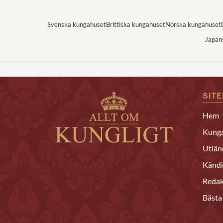
Svenska kungahuset
Brittiska kungahuset
Norska kungahuset
Japan
SIT
Hem
Kunga
Utlän
Kändi
Redak
Bästa