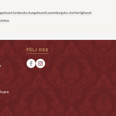
ngahuset
Jordanska kungahuset
Luxemburgska storhertighuset
stehus
FÖLJ OSS
e
ivare