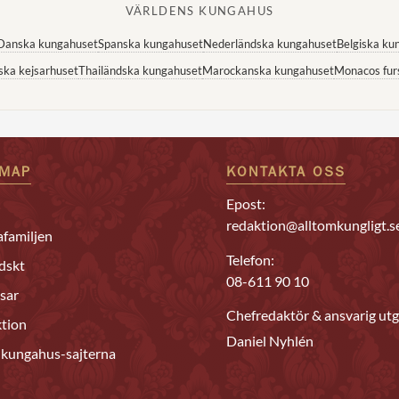
VÄRLDENS KUNGAHUS
Danska kungahuset
Spanska kungahuset
Nederländska kungahuset
Belgiska ku
ska kejsarhuset
Thailändska kungahuset
Marockanska kungahuset
Monacos fur
EMAP
KONTAKTA OSS
Epost:
redaktion@alltomkungligt.s
familjen
Telefon:
dskt
08-611 90 10
sar
Chefredaktör & ansvarig utg
tion
Daniel Nyhlén
 kungahus-sajterna