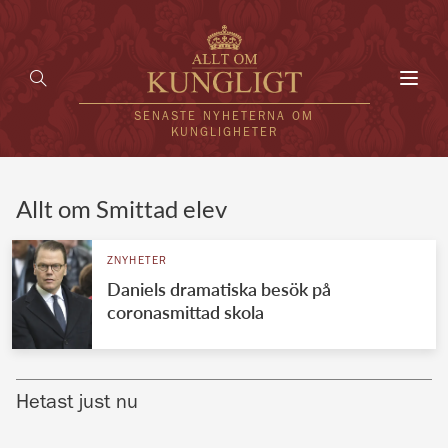
Toggl
navig
SENASTE NYHETERNA OM
KUNGLIGHETER
HEM
Allt om Smittad elev
KUNGAFAMILJEN
ZNYHETER
Daniels dramatiska besök på
UTLÄNDSKT
coronasmittad skola
KÄNDISAR
VÄRLDENS KUNGAHUS
Hetast just nu
Svenska kungahuset
REDAKTION
Brittiska kungahuset