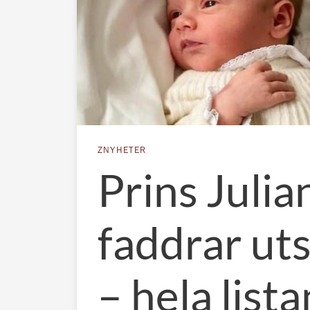
ZNYHETER
Prins Julia
faddrar ut
– hela list