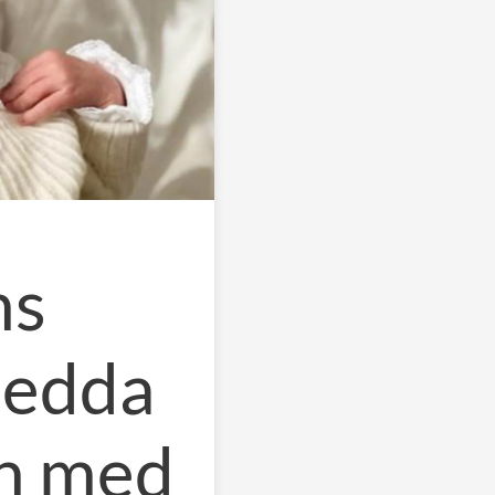
ns
sedda
an med