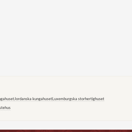
ngahuset
Jordanska kungahuset
Luxemburgska storhertighuset
stehus