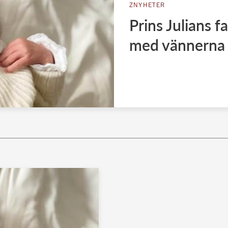
ZNYHETER
Prins Julians f
med vännerna