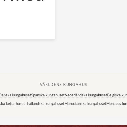
VÄRLDENS KUNGAHUS
Danska kungahuset
Spanska kungahuset
Nederländska kungahuset
Belgiska ku
ska kejsarhuset
Thailändska kungahuset
Marockanska kungahuset
Monacos fur