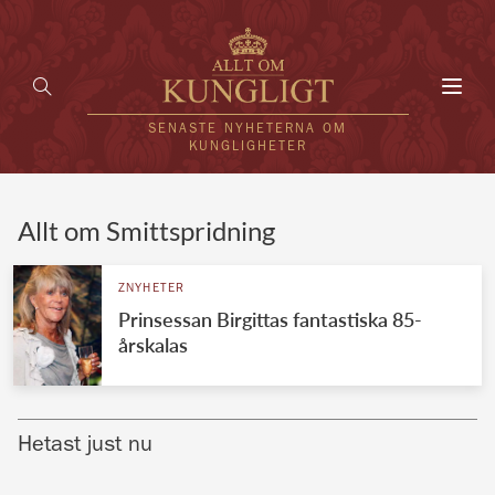
Toggl
navig
SENASTE NYHETERNA OM
KUNGLIGHETER
HEM
Allt om Smittspridning
KUNGAFAMILJEN
ZNYHETER
Prinsessan Birgittas fantastiska 85-
UTLÄNDSKT
årskalas
KÄNDISAR
VÄRLDENS KUNGAHUS
Hetast just nu
Svenska kungahuset
REDAKTION
Brittiska kungahuset