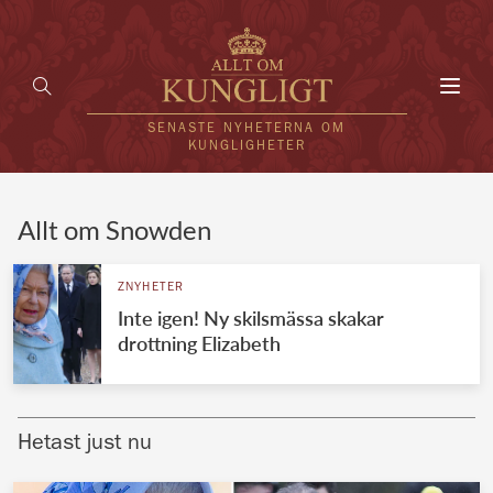
Toggl
navig
SENASTE NYHETERNA OM
KUNGLIGHETER
HEM
Allt om Snowden
KUNGAFAMILJEN
ZNYHETER
Inte igen! Ny skilsmässa skakar
UTLÄNDSKT
drottning Elizabeth
KÄNDISAR
VÄRLDENS KUNGAHUS
Hetast just nu
Svenska kungahuset
REDAKTION
Brittiska kungahuset