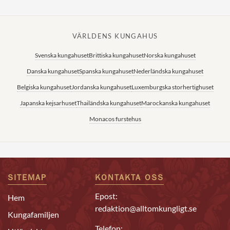
VÄRLDENS KUNGAHUS
Svenska kungahuset
Brittiska kungahuset
Norska kungahuset
Danska kungahuset
Spanska kungahuset
Nederländska kungahuset
Belgiska kungahuset
Jordanska kungahuset
Luxemburgska storhertighuset
Japanska kejsarhuset
Thailändska kungahuset
Marockanska kungahuset
Monacos furstehus
SITEMAP
KONTAKTA OSS
Epost:
Hem
redaktion@alltomkungligt.se
Kungafamiljen
Telefon: