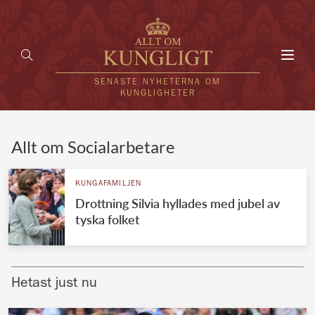
Toggl
navig
SENASTE NYHETERNA OM
KUNGLIGHETER
HEM
Allt om Socialarbetare
KUNGAFAMILJEN
KUNGAFAMILJEN
Drottning Silvia hyllades med jubel av
UTLÄNDSKT
tyska folket
KÄNDISAR
VÄRLDENS KUNGAHUS
Hetast just nu
Svenska kungahuset
REDAKTION
Brittiska kungahuset