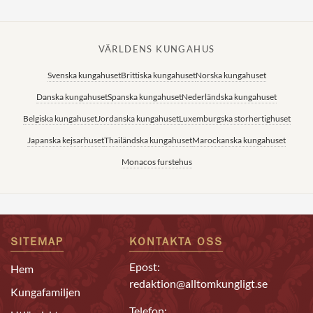
VÄRLDENS KUNGAHUS
Svenska kungahuset
Brittiska kungahuset
Norska kungahuset
Danska kungahuset
Spanska kungahuset
Nederländska kungahuset
Belgiska kungahuset
Jordanska kungahuset
Luxemburgska storhertighuset
Japanska kejsarhuset
Thailändska kungahuset
Marockanska kungahuset
Monacos furstehus
SITEMAP
KONTAKTA OSS
Epost:
Hem
redaktion@alltomkungligt.se
Kungafamiljen
Telefon: