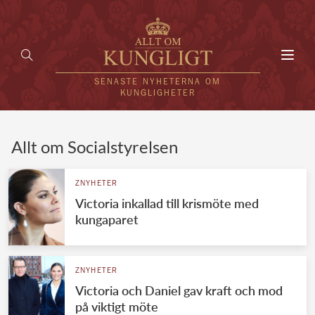
Toggl
navig
SENASTE NYHETERNA OM
KUNGLIGHETER
HEM
Allt om Socialstyrelsen
KUNGAFAMILJEN
ZNYHETER
Victoria inkallad till krismöte med
UTLÄNDSKT
kungaparet
KÄNDISAR
VÄRLDENS KUNGAHUS
ZNYHETER
Victoria och Daniel gav kraft och mod
Svenska kungahuset
REDAKTION
på viktigt möte
Brittiska kungahuset