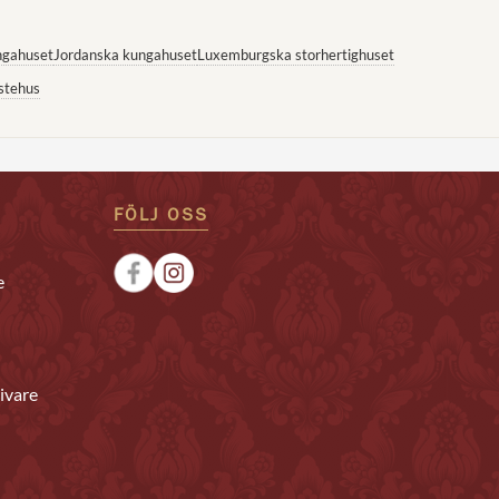
ngahuset
Jordanska kungahuset
Luxemburgska storhertighuset
stehus
FÖLJ OSS
e
ivare