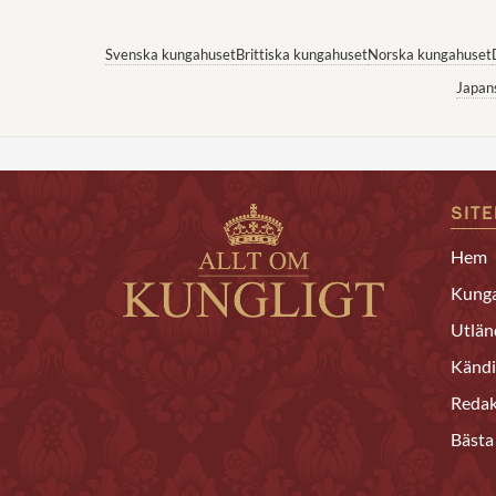
Svenska kungahuset
Brittiska kungahuset
Norska kungahuset
Japan
SIT
Hem
Kunga
Utlän
Kändi
Redak
Bästa