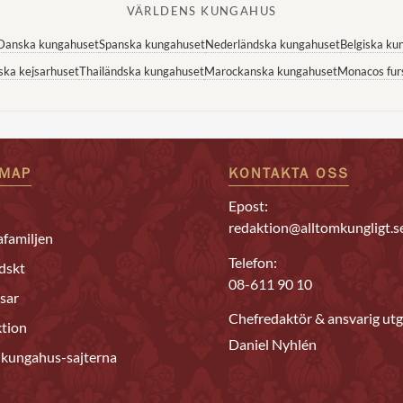
VÄRLDENS KUNGAHUS
Danska kungahuset
Spanska kungahuset
Nederländska kungahuset
Belgiska ku
ska kejsarhuset
Thailändska kungahuset
Marockanska kungahuset
Monacos fur
EMAP
KONTAKTA OSS
Epost:
redaktion@alltomkungligt.s
familjen
Telefon:
dskt
08-611 90 10
sar
Chefredaktör & ansvarig utg
tion
Daniel Nyhlén
 kungahus-sajterna