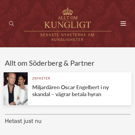
Toggl
navig
SENASTE NYHETERNA OM
KUNGLIGHETER
HEM
Allt om Söderberg & Partner
KUNGAFAMILJEN
ZNYHETER
Miljardären Oscar Engelbert i ny
UTLÄNDSKT
skandal – vägrar betala hyran
KÄNDISAR
VÄRLDENS KUNGAHUS
Hetast just nu
Svenska kungahuset
REDAKTION
Brittiska kungahuset