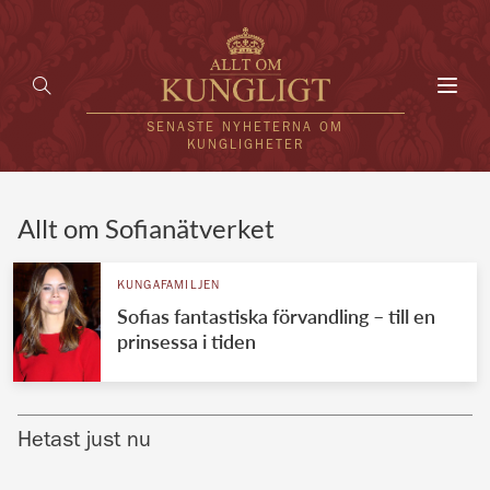
Toggl
navig
SENASTE NYHETERNA OM
KUNGLIGHETER
HEM
Allt om Sofianätverket
KUNGAFAMILJEN
KUNGAFAMILJEN
Sofias fantastiska förvandling – till en
UTLÄNDSKT
prinsessa i tiden
KÄNDISAR
VÄRLDENS KUNGAHUS
Hetast just nu
Svenska kungahuset
REDAKTION
Brittiska kungahuset