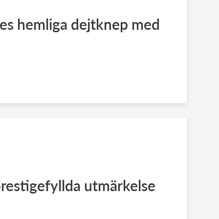
s hemliga dejtknep med
prestigefyllda utmärkelse