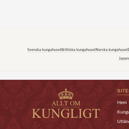
Svenska kungahuset
Brittiska kungahuset
Norska kungahuset
Japan
SIT
Hem
Kunga
Utlän