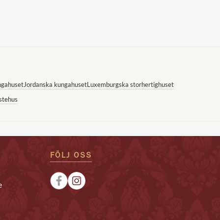
ngahuset
Jordanska kungahuset
Luxemburgska storhertighuset
stehus
FÖLJ OSS
e