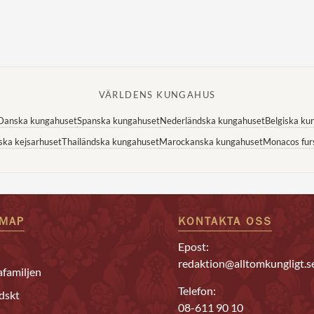
VÄRLDENS KUNGAHUS
Danska kungahuset
Spanska kungahuset
Nederländska kungahuset
Belgiska ku
ska kejsarhuset
Thailändska kungahuset
Marockanska kungahuset
Monacos fur
EMAP
KONTAKTA OSS
Epost:
redaktion@alltomkungligt.s
familjen
Telefon:
dskt
08-611 90 10