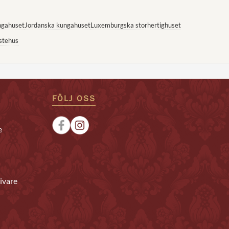
ngahuset
Jordanska kungahuset
Luxemburgska storhertighuset
stehus
FÖLJ OSS
e
ivare