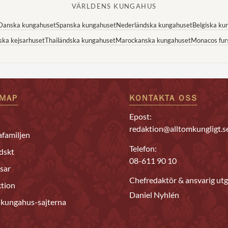
VÄRLDENS KUNGAHUS
Danska kungahuset
Spanska kungahuset
Nederländska kungahuset
Belgiska ku
ska kejsarhuset
Thailändska kungahuset
Marockanska kungahuset
Monacos fur
EMAP
KONTAKTA OSS
Epost:
redaktion@alltomkungligt.s
familjen
Telefon:
dskt
08-611 90 10
sar
Chefredaktör & ansvarig utg
tion
Daniel Nyhlén
 kungahus-sajterna