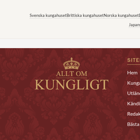
Svenska kungahuset
Brittiska kungahuset
Norska kungahuset
Japan
SIT
Hem
Kunga
Utlän
Kändi
Redak
Bästa