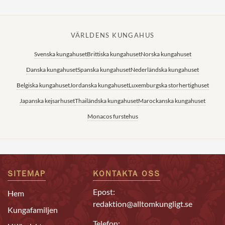
VÄRLDENS KUNGAHUS
Svenska kungahuset
Brittiska kungahuset
Norska kungahuset
Danska kungahuset
Spanska kungahuset
Nederländska kungahuset
Belgiska kungahuset
Jordanska kungahuset
Luxemburgska storhertighuset
Japanska kejsarhuset
Thailändska kungahuset
Marockanska kungahuset
Monacos furstehus
SITEMAP
KONTAKTA OSS
Epost:
Hem
redaktion@alltomkungligt.se
Kungafamiljen
Telefon: