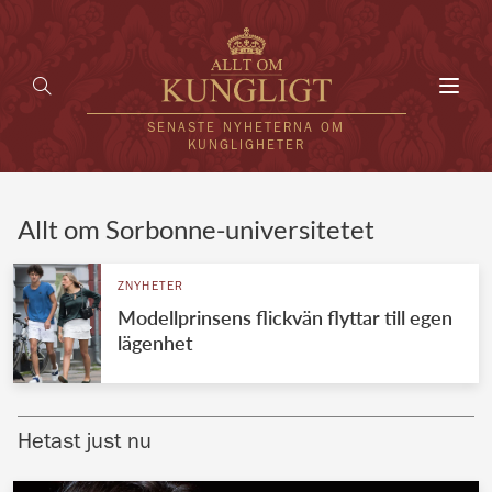
Toggl
navig
SENASTE NYHETERNA OM
KUNGLIGHETER
HEM
Allt om Sorbonne-universitetet
KUNGAFAMILJEN
ZNYHETER
Modellprinsens flickvän flyttar till egen
UTLÄNDSKT
lägenhet
KÄNDISAR
VÄRLDENS KUNGAHUS
Hetast just nu
Svenska kungahuset
REDAKTION
Brittiska kungahuset