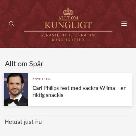
Toggl
navig
SENASTE NYHETERNA OM
KUNGLIGHETER
HEM
Allt om Spår
KUNGAFAMILJEN
ZNYHETER
Carl Philips fest med vackra Wilma – en
UTLÄNDSKT
riktig snackis
KÄNDISAR
VÄRLDENS KUNGAHUS
Hetast just nu
Svenska kungahuset
REDAKTION
Brittiska kungahuset