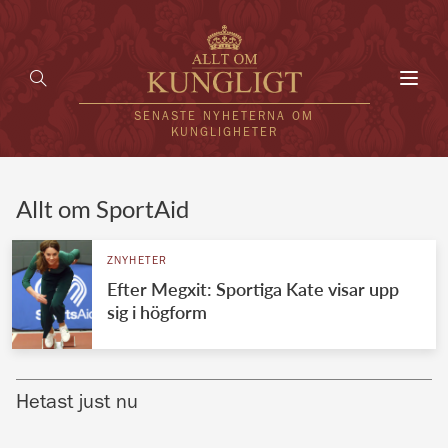
Toggl
navig
SENASTE NYHETERNA OM
KUNGLIGHETER
HEM
Allt om SportAid
KUNGAFAMILJEN
ZNYHETER
Efter Megxit: Sportiga Kate visar upp
UTLÄNDSKT
sig i högform
KÄNDISAR
VÄRLDENS KUNGAHUS
Hetast just nu
Svenska kungahuset
REDAKTION
Brittiska kungahuset