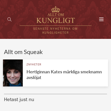
Toggl
navig
SENASTE NYHETERNA OM
KUNGLIGHETER
HEM
Allt om Squeak
KUNGAFAMILJEN
ZNYHETER
Hertiginnan Kates märkliga smeknamn
UTLÄNDSKT
avslöjat
KÄNDISAR
VÄRLDENS KUNGAHUS
Hetast just nu
Svenska kungahuset
REDAKTION
Brittiska kungahuset