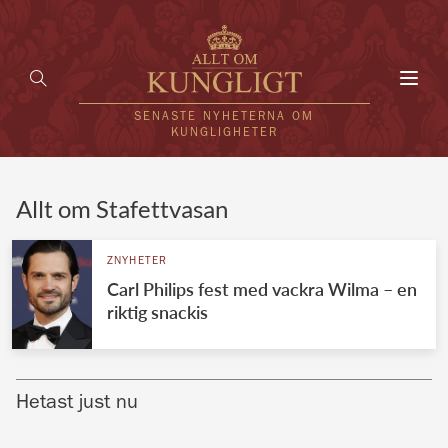
Toggl
navig
SENASTE NYHETERNA OM
KUNGLIGHETER
HEM
Allt om Stafettvasan
KUNGAFAMILJEN
ZNYHETER
Carl Philips fest med vackra Wilma – en
UTLÄNDSKT
riktig snackis
KÄNDISAR
VÄRLDENS KUNGAHUS
Hetast just nu
Svenska kungahuset
REDAKTION
Brittiska kungahuset