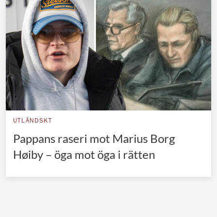
Norska kungahuset
Danska kungahuset
Spanska kungahuset
Nederländska kungahuset
Belgiska kungahuset
Jordanska kungahuset
Luxemburgska storhertighuset
UTLÄNDSKT
Japanska kejsarhuset
Pappans raseri mot Marius Borg
Høiby – öga mot öga i rätten
Thailändska kungahuset
Marockanska kungahuset
Monacos furstehus