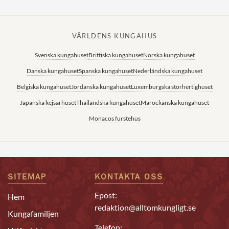
VÄRLDENS KUNGAHUS
Svenska kungahuset
Brittiska kungahuset
Norska kungahuset
Danska kungahuset
Spanska kungahuset
Nederländska kungahuset
Belgiska kungahuset
Jordanska kungahuset
Luxemburgska storhertighuset
Japanska kejsarhuset
Thailändska kungahuset
Marockanska kungahuset
Monacos furstehus
SITEMAP
KONTAKTA OSS
Epost:
Hem
redaktion@alltomkungligt.se
Kungafamiljen
Telefon: