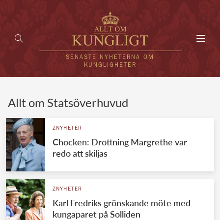
Toggl
navig
SENASTE NYHETERNA OM
KUNGLIGHETER
HEM
Allt om Statsöverhuvud
KUNGAFAMILJEN
ZNYHETER
Chocken: Drottning Margrethe var
UTLÄNDSKT
redo att skiljas
KÄNDISAR
VÄRLDENS KUNGAHUS
ZNYHETER
Karl Fredriks grönskande möte med
Svenska kungahuset
REDAKTION
kungaparet på Solliden
Brittiska kungahuset