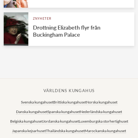
Norska kungahuset
ZNYHETER
Danska kungahuset
Drottning Elizabeth flyr från
Spanska kungahuset
Buckingham Palace
Nederländska kungahuset
Belgiska kungahuset
Jordanska kungahuset
Luxemburgska storhertighuset
Japanska kejsarhuset
VÄRLDENS KUNGAHUS
Thailändska kungahuset
Svenska kungahuset
Brittiska kungahuset
Norska kungahuset
Marockanska kungahuset
Danska kungahuset
Spanska kungahuset
Nederländska kungahuset
Monacos furstehus
Belgiska kungahuset
Jordanska kungahuset
Luxemburgska storhertighuset
Japanska kejsarhuset
Thailändska kungahuset
Marockanska kungahuset