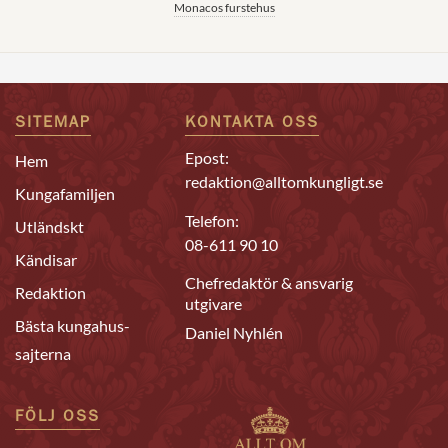
Monacos furstehus
SITEMAP
KONTAKTA OSS
Epost:
Hem
redaktion@alltomkungligt.se
Kungafamiljen
Telefon:
Utländskt
08-611 90 10
Kändisar
Chefredaktör & ansvarig
Redaktion
utgivare
Bästa kungahus-
Daniel Nyhlén
sajterna
FÖLJ OSS