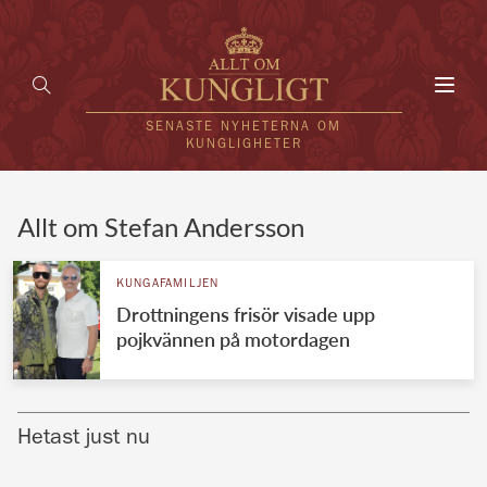
Toggl
navig
SENASTE NYHETERNA OM
KUNGLIGHETER
HEM
Allt om Stefan Andersson
KUNGAFAMILJEN
KUNGAFAMILJEN
Drottningens frisör visade upp
UTLÄNDSKT
pojkvännen på motordagen
KÄNDISAR
VÄRLDENS KUNGAHUS
Hetast just nu
Svenska kungahuset
REDAKTION
Brittiska kungahuset