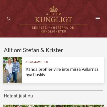
Toggl
navig
SENASTE NYHETERNA OM
KUNGLIGHETER
HEM
Allt om Stefan & Krister
KUNGAFAMILJEN
KUNGAFAMILJEN
Kända profiler ville inte missa Vallarnas
UTLÄNDSKT
nya buskis
KÄNDISAR
VÄRLDENS KUNGAHUS
Hetast just nu
Svenska kungahuset
REDAKTION
Brittiska kungahuset