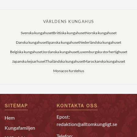
VÄRLDENS KUNGAHUS
Svenska kungahuset
Brittiska kungahuset
Norska kungahuset
Danska kungahuset
Spanska kungahuset
Nederländska kungahuset
Belgiska kungahuset
Jordanska kungahuset
Luxemburgska storhertighuset
Japanska kejsarhuset
Thailändska kungahuset
Marockanska kungahuset
Monacos furstehus
SITEMAP
KONTAKTA OSS
Epost:
Hem
redaktion@alltomkungligt.se
Kungafamiljen
Telefon: