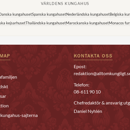
VÄRLDENS KUNGAHUS
Danska kungahuset
Spanska kungahuset
Nederländska kungahuset
Belgiska ku
ska kejsarhuset
Thailändska kungahuset
Marockanska kungahuset
Monacos fur
EMAP
KONTAKTA OSS
Epost:
redaktion@alltomkungligt.s
familjen
Telefon:
dskt
08-611 90 10
sar
Chefredaktör & ansvarig utg
tion
Daniel Nyhlén
 kungahus-sajterna