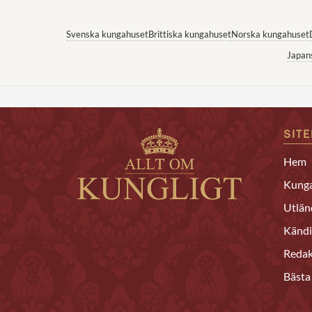
Svenska kungahuset
Brittiska kungahuset
Norska kungahuset
Japan
SIT
Hem
Kunga
Utlän
Kändi
Redak
Bästa