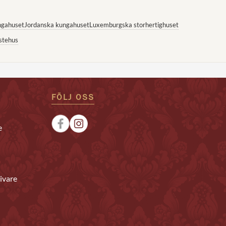
ngahuset
Jordanska kungahuset
Luxemburgska storhertighuset
stehus
FÖLJ OSS
e
ivare