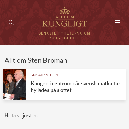
Toggl
navig
SENASTE NYHETERNA OM
KUNGLIGHETER
HEM
Allt om Sten Broman
KUNGAFAMILJEN
KUNGAFAMILJEN
Kungen i centrum när svensk matkultur
UTLÄNDSKT
hyllades på slottet
KÄNDISAR
VÄRLDENS KUNGAHUS
Hetast just nu
Svenska kungahuset
REDAKTION
Brittiska kungahuset