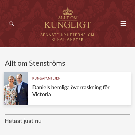
Toggl
navig
SENASTE NYHETERNA OM
KUNGLIGHETER
HEM
Allt om Stenströms
KUNGAFAMILJEN
KUNGAFAMILJEN
Daniels hemliga överraskning för
UTLÄNDSKT
Victoria
KÄNDISAR
VÄRLDENS KUNGAHUS
Hetast just nu
Svenska kungahuset
REDAKTION
Brittiska kungahuset