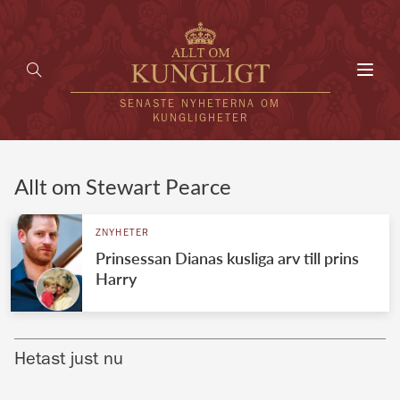
Toggl
navig
SENASTE NYHETERNA OM
KUNGLIGHETER
HEM
Allt om Stewart Pearce
KUNGAFAMILJEN
ZNYHETER
Prinsessan Dianas kusliga arv till prins
UTLÄNDSKT
Harry
KÄNDISAR
VÄRLDENS KUNGAHUS
Hetast just nu
Svenska kungahuset
REDAKTION
Brittiska kungahuset