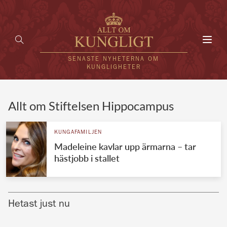
Toggl
navig
SENASTE NYHETERNA OM
KUNGLIGHETER
HEM
Allt om Stiftelsen Hippocampus
KUNGAFAMILJEN
KUNGAFAMILJEN
Madeleine kavlar upp ärmarna – tar
UTLÄNDSKT
hästjobb i stallet
KÄNDISAR
VÄRLDENS KUNGAHUS
Hetast just nu
Svenska kungahuset
REDAKTION
Brittiska kungahuset