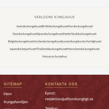
VÄRLDENS KUNGAHUS
Svenska kungahuset
Brittiska kungahuset
Norska kungahuset
Danska kungahuset
Spanska kungahuset
Nederländska kungahuset
Belgiska kungahuset
Jordanska kungahuset
Luxemburgska storhertighuset
Japanska kejsarhuset
Thailändska kungahuset
Marockanska kungahuset
Monacos furstehus
SITEMAP
KONTAKTA OSS
Epost:
Hem
redaktion@alltomkungligt.se
Kungafamiljen
Telefon: