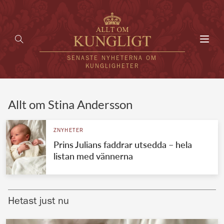
Toggl
navig
SENASTE NYHETERNA OM
KUNGLIGHETER
HEM
Allt om Stina Andersson
KUNGAFAMILJEN
ZNYHETER
Prins Julians faddrar utsedda – hela
UTLÄNDSKT
listan med vännerna
KÄNDISAR
VÄRLDENS KUNGAHUS
Hetast just nu
Svenska kungahuset
REDAKTION
Brittiska kungahuset