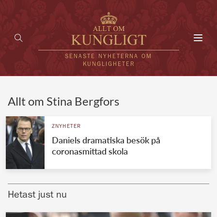
Toggl
navig
SENASTE NYHETERNA OM
KUNGLIGHETER
HEM
Allt om Stina Bergfors
KUNGAFAMILJEN
ZNYHETER
Daniels dramatiska besök på
UTLÄNDSKT
coronasmittad skola
KÄNDISAR
VÄRLDENS KUNGAHUS
Hetast just nu
Svenska kungahuset
REDAKTION
Brittiska kungahuset