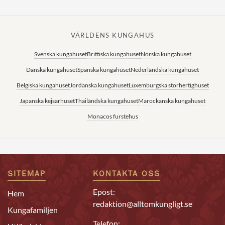
VÄRLDENS KUNGAHUS
Svenska kungahuset
Brittiska kungahuset
Norska kungahuset
Danska kungahuset
Spanska kungahuset
Nederländska kungahuset
Belgiska kungahuset
Jordanska kungahuset
Luxemburgska storhertighuset
Japanska kejsarhuset
Thailändska kungahuset
Marockanska kungahuset
Monacos furstehus
SITEMAP
KONTAKTA OSS
Epost:
Hem
redaktion@alltomkungligt.se
Kungafamiljen
Telefon: