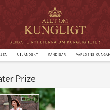
SENASTE NYHETERNA OM KUNGLIGHETER
LJEN
UTLÄNDSKT
KÄNDISAR
VÄRLDENS KUNGA
ter Prize