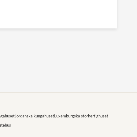
ngahuset
Jordanska kungahuset
Luxemburgska storhertighuset
stehus