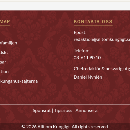
EMAP
KONTAKTA OSS
Epost:
redaktion@alltomkungligt.s
familjen
Telefon:
dskt
08-611 90 10
sar
Chefredaktör & ansvarig utg
tion
Daniel Nyhlén
 kungahus-sajterna
|
|
Sponsrat
Tipsa oss
Annonsera
© 2026 Allt om Kungligt. All rights reserved.