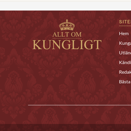
SIT
Hem
Kunga
Utlän
Kändi
Redak
Bästa