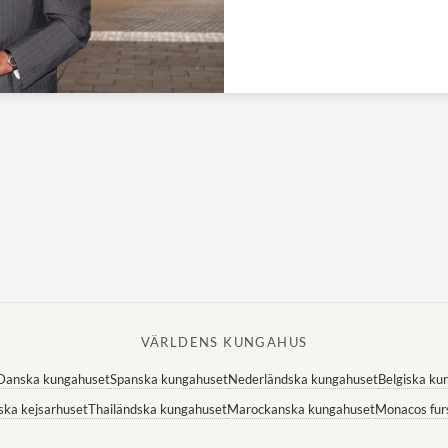
VÄRLDENS KUNGAHUS
Danska kungahuset
Spanska kungahuset
Nederländska kungahuset
Belgiska ku
ska kejsarhuset
Thailändska kungahuset
Marockanska kungahuset
Monacos fur