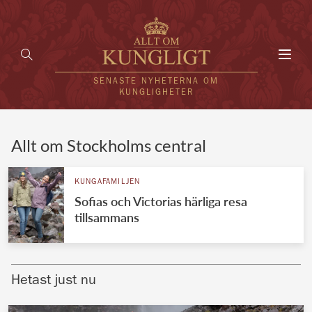
Toggl
navig
SENASTE NYHETERNA OM
KUNGLIGHETER
HEM
Allt om Stockholms central
KUNGAFAMILJEN
KUNGAFAMILJEN
Sofias och Victorias härliga resa
UTLÄNDSKT
tillsammans
KÄNDISAR
VÄRLDENS KUNGAHUS
Hetast just nu
Svenska kungahuset
REDAKTION
Brittiska kungahuset