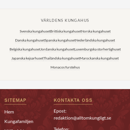
VÄRLDENS KUNGAHUS
Svenska kungahuset
Brittiska kungahuset
Norska kungahuset
Danska kungahuset
Spanska kungahuset
Nederländska kungahuset
Belgiska kungahuset
Jordanska kungahuset
Luxemburgska storhertighuset
Japanska kejsarhuset
Thailändska kungahuset
Marockanska kungahuset
Monacos furstehus
SITEMAP
KONTAKTA OSS
Epost:
Hem
redaktion@alltomkungligt.se
Kungafamiljen
Telefon: