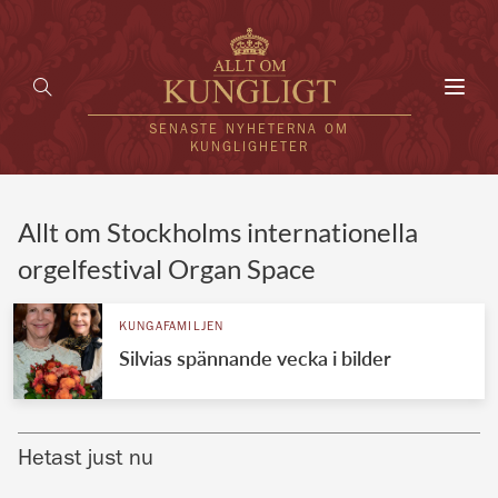
Toggl
navig
SENASTE NYHETERNA OM
KUNGLIGHETER
HEM
Allt om Stockholms internationella
orgelfestival Organ Space
KUNGAFAMILJEN
UTLÄNDSKT
KUNGAFAMILJEN
Silvias spännande vecka i bilder
KÄNDISAR
VÄRLDENS KUNGAHUS
Hetast just nu
Svenska kungahuset
REDAKTION
Brittiska kungahuset